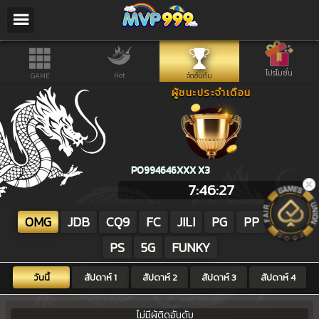
/
×
เมนูหลัก
ลงทะเบียน
โปรโมชั่น
Hot
GAME
จัดอันดับ
โปรโมชั่น
ผู้ชนะประจำเดือน
จัดอันดับ
เกี่ยวกับเรา
P0994646XXX X3
P0994646XXX X3
Installation
7:46:27
ข้อกำหนดและเงื่อนไข
OMG
JDB
CQ9
FC
JILI
PG
PP
YB
กฏกติกาการเดิมพันกีฬา
PS
5G
FUNKY
ดาวน์โหลด
วันนี้
สัปดาห์ 1
สัปดาห์ 2
สัปดาห์ 3
สัปดาห์ 4
ไม่มีผู้ติดอันดับ