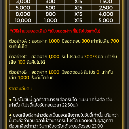
3,000
300
X15
1,500
5,000
500
X15
2,500
8,000
800
X15
4,000
10,000
1,000
X15
5,000
*(วิธีคำนวนยอดเสีย) *
(นับบยอดฝาก ที่ไม่รับโปรเท่านั้น)
ตัวอย่างA：ยอดฝาก
1,000
มียอดถอน
300
เท่ากับเสีย
700
รับคืนไม่ได้
ตัวอย่างC：ยอดฝาก
1,000
รับโปรสะสม
300/3
บิล
เท่ากับ
เสีย
100
รับคืนไม่ได้
ตัวอย่างB：ยอดฝาก
1,000
มียอดถอน&รับโปร
0
เท่ากับ
เสีย
1,000
รั
บคืนได้ทันที
รายละเอียด
：
●
โปรโมชั่นนี้ ลูกค้าสามารถเลือกรับได้
1แบบ 1 ครั้งต่อ 1วัน
เท่านั้น (โปรนี้แจ้งรับก่อนเวลา 22:50
น.)
●
ยอดเสียดังกล่าวต้องเป็นยอดเสียภายในวันนี้เท่านั้น เกินกว่า
นั้นจะถือว่าเลยเวลาไม่สามารถรับโปรได้ ยอดเงินในยูสลูกค้า
ต้องเหลือต่ำกว่า 5บาทจึงจะรับได้ ระบบตัดรอบ
23:00