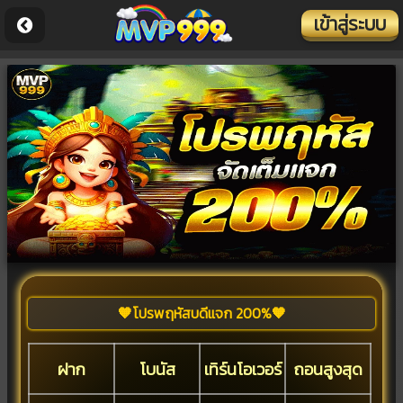
เข้าสู่ระบบ
🧡โปรพฤหัสบดีแจก 200%🧡
ฝาก
โบนัส
เทิร์นโอเวอร์
ถอนสูงสุด